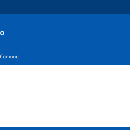
no
il Comune