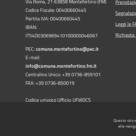
Via Roma, 21 63858 Montefortino (FM)
Prenotaz
Codice Fiscale: 00400660445
Segnalazi
Partita IVA: 00400660445
Leggi le 
IBAN:
Richiesta
IT54D0306969410100000046067
PEC:
comune.montefortino@pec.it
E-mail:
info@comune.montefortino.fm.it
Centralino Unico: +39 0736-859101
FAX: +39 0736-850019
Codice univoco Ufficio: UFWDCS
Codice IPA: c_f509
Questo sito 
alla navig