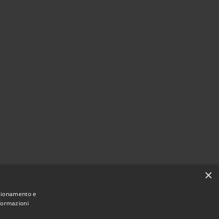
×
nzionamento e
nformazioni