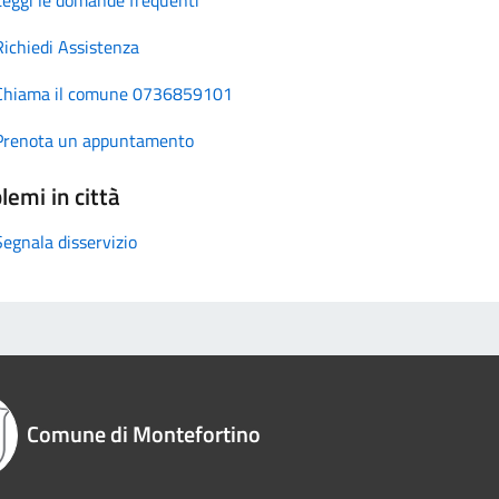
Richiedi Assistenza
Chiama il comune 0736859101
Prenota un appuntamento
lemi in città
Segnala disservizio
Comune di Montefortino